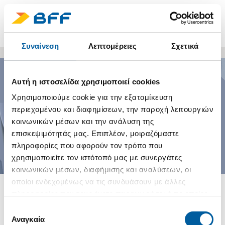
ΕΠΕΝΔΥΤΕΣ
ΧΩΡΕΣ
Συναίνεση
Λεπτομέρειες
Σχετικά
Αυτή η ιστοσελίδα χρησιμοποιεί cookies
Χρησιμοποιούμε cookie για την εξατομίκευση
περιεχομένου και διαφημίσεων, την παροχή λειτουργιών
ΠΟΙΟΙ ΕΙΜΑΣΤΕ
κοινωνικών μέσων και την ανάλυση της
επισκεψιμότητάς μας. Επιπλέον, μοιραζόμαστε
πληροφορίες που αφορούν τον τρόπο που
χρησιμοποιείτε τον ιστότοπό μας με συνεργάτες
κοινωνικών μέσων, διαφήμισης και αναλύσεων, οι
οποίοι ενδεχομένως να τις συνδυάσουν με άλλες
πληροφορίες που τους έχετε παραχωρήσει ή τις οποίες
έχουν συλλέξει σε σχέση με την από μέρους σας χρήση
Επιλογή
των υπηρεσιών τους.
Αναγκαία
συγκατάθεσης