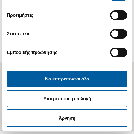
Προτιμήσεις
CEO Clubs International
ΔΙΑΒΑΣΤΕ ΠΕΡΙΣΣΟΤΕΡΑ
READ MORE
Στατιστικά
Εμπορικής προώθησης
ΕΠΙΣΤΡΟΦΗ ΣΤΗΝ ΑΡΧΙΚΗ
Να επιτρέπονται όλα
ΓΕΝΙΚΕΣ ΠΛΗΡΟΦΟΡΙΕΣ
ΥΠΟΒΟΛΗ ΠΑΡΑΠΟΝΩΝ
GDPR - ΠΡΟΣΩΠΙΚΑ ΔΕΔΟΜΕΝΑ
ΠΟΛΙΤΙΚΗ ΑΠΟΡΡΗΤΟΥ
ΚΩΔΙΚΑΣ ΔΕΟΝΤΟΛΟΓΙΑΣ
ΟΡΟΙ ΧΡΗΣΗΣ
ΠΡΟΣΒΑΣΙΜΌΤΗΤΑΣ
Επιτρέπεται η επιλογή
ΕΠΙΚΟΙΝΩΝΙΑ
VAT 07960110158, BFF Banking Group 2024 ©, All rights reserved
Άρνηση